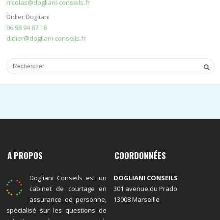
nicolas@dogliani-conseils.fr
Didier Dogliani
06 98 94 87 18
didier@dogliani-conseils.fr
A PROPOS
COORDONNÉES
Dogliani Conseils est un
DOGLIANI CONSEILS
cabinet de courtage en
301 avenue du Prado
assurance de personne,
13008 Marseille
spécialisé sur les questions de