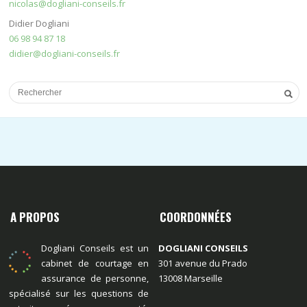
nicolas@dogliani-conseils.fr
Didier Dogliani
06 98 94 87 18
didier@dogliani-conseils.fr
A PROPOS
COORDONNÉES
Dogliani Conseils est un
DOGLIANI CONSEILS
cabinet de courtage en
301 avenue du Prado
assurance de personne,
13008 Marseille
spécialisé sur les questions de