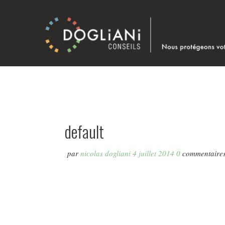
default
par
nicolas dogliani
4 juillet 2014
0
commentaire